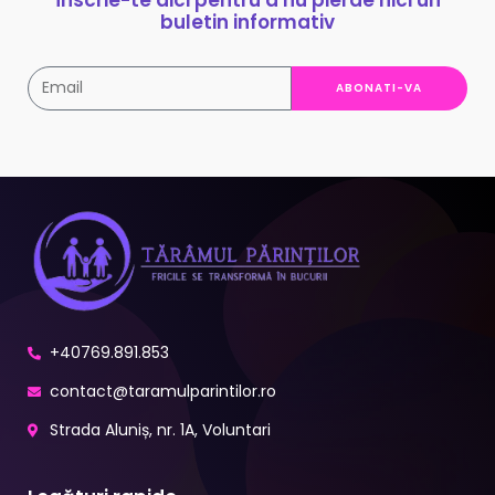
buletin informativ
ABONATI-VA
+40769.891.853
contact@taramulparintilor.ro
Strada Aluniș, nr. 1A, Voluntari