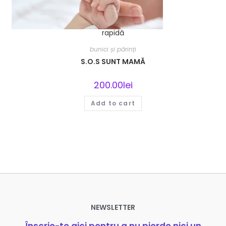
rapidă
bunici și părinți
S.O.S SUNT MAMĂ
200.00
lei
Add to cart
NEWSLETTER
Înscrie-te aici pentru a nu pierde nici un