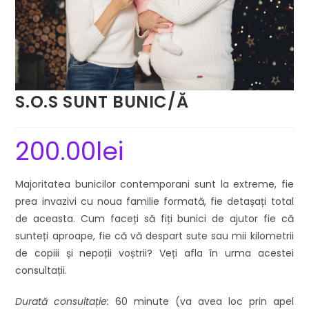
S.O.S SUNT BUNIC/Ă
200.00
lei
Majoritatea bunicilor contemporani sunt la extreme, fie
prea invazivi cu noua familie formată, fie detașați total
de aceasta. Cum faceți să fiți bunici de ajutor fie că
sunteți aproape, fie că vă despart sute sau mii kilometrii
de copiii și nepoții voștrii? Veți afla în urma acestei
consultații.
Durat
ă consultație
:
60 minute (va avea loc prin apel